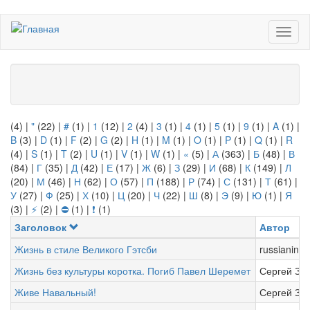
Перейти
Toggl
к
naviga
основному
содержанию
(4)
|
"
(22)
|
#
(1)
|
1
(12)
|
2
(4)
|
3
(1)
|
4
(1)
|
5
(1)
|
9
(1)
|
A
(1)
|
B
(3)
|
D
(1)
|
F
(2)
|
G
(2)
|
H
(1)
|
M
(1)
|
O
(1)
|
P
(1)
|
Q
(1)
|
R
(4)
|
S
(1)
|
T
(2)
|
U
(1)
|
V
(1)
|
W
(1)
|
«
(5)
|
А
(363)
|
Б
(48)
|
В
(84)
|
Г
(35)
|
Д
(42)
|
Е
(17)
|
Ж
(6)
|
З
(29)
|
И
(68)
|
К
(149)
|
Л
(20)
|
М
(46)
|
Н
(62)
|
О
(57)
|
П
(188)
|
Р
(74)
|
С
(131)
|
Т
(61)
|
У
(27)
|
Ф
(25)
|
Х
(10)
|
Ц
(20)
|
Ч
(22)
|
Ш
(8)
|
Э
(9)
|
Ю
(1)
|
Я
(3)
|
⚡
(2)
|
⛔
(1)
|
❗
(1)
Заголовок
Автор
Жизнь в стиле Великого Гэтсби
russianinter
Жизнь без культуры коротка. Погиб Павел Шеремет
Сергей За
Живе Навальный!
Сергей За