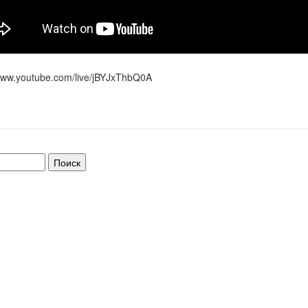
/www.youtube.com/live/jBYJxThbQ0A