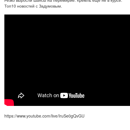
Резко выросли шансы на перемирие. Кремль ещё не в курсе.
Топ10 новостей с Задумовым.
https://www.youtube.com/live/IruSe0gQvGU