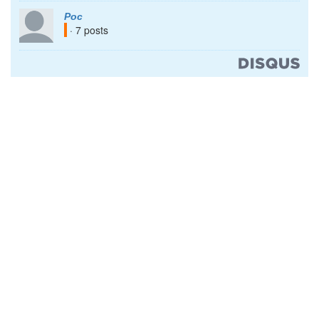
Рос
· 7 posts