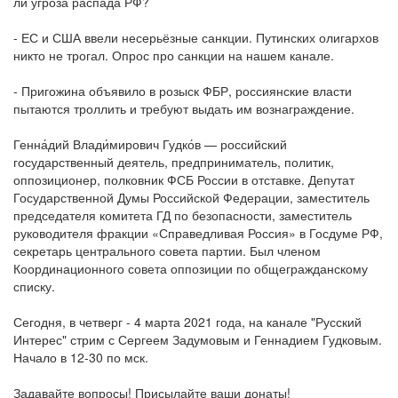
ли угроза распада РФ?
- ЕС и США ввели несерьёзные санкции. Путинских олигархов
никто не трогал. Опрос про санкции на нашем канале.
- Пригожина объявило в розыск ФБР, россиянские власти
пытаются троллить и требуют выдать им вознаграждение.
Генна́дий Влади́мирович Гудко́в — российский
государственный деятель, предприниматель, политик,
оппозиционер, полковник ФСБ России в отставке. Депутат
Государственной Думы Российской Федерации, заместитель
председателя комитета ГД по безопасности, заместитель
руководителя фракции «Справедливая Россия» в Госдуме РФ,
секретарь центрального совета партии. Был членом
Координационного совета оппозиции по общегражданскому
списку.
Сегодня, в четверг - 4 марта 2021 года, на канале "Русский
Интерес" стрим с Сергеем Задумовым и Геннадием Гудковым.
Начало в 12-30 по мск.
Задавайте вопросы! Присылайте ваши донаты!