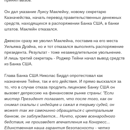
Он дал указание Луису Маклейну, новому секретарю
Казначейства, начать перевод правительственных денежных
средств, находящихся в распоряжении Банка США, в банки
штатов. Маклейн отказался.
Джексон сразу же уволил Маклейна, поставив на его места
Уильяма Дуэйна, но и тот отказался выполнять распоряжение
президента. Результат - тоже незамедлительное увольнение.
И лишь третий секретарь - Роджер Тейни начал вывод средств
из Банка США.
Глава Банка США Николас Биддл опротестовал как
назначение Тейни, так и его действия. И прямо выскзался за
то, что в случае отказа продлить лицензию Банку США он
вызовет депрессию на финансовом рынке страны:
"Если
мистер Президент полагает, что после того, как он
снимал скальпы с индейцев и сажал в тюрьму судей, он
может так же самочинно обращаться с центральным
банком, он заблуждается... Ничто, кроме всенародного
бедствия, не произведет впечатления на Конгресс...
Единственная наша гарантия безопасности - четко