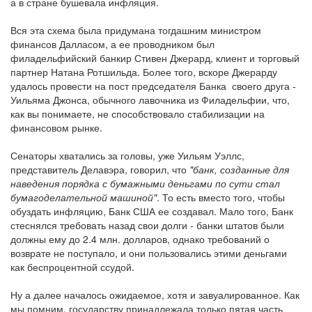
а в стране бушевала инфляция.
Вся эта схема была придумана тогдашним министром
финансов Далласом, а ее проводником был
филадельфийский банкир Стивен Джерард, клиент и торговый
партнер Натана Ротшильда. Более того, вскоре Джерарду
удалось провести на пост председателя Банка своего друга -
Уильяма Джонса, обычного лавочника из Филадельфии, что,
как вы понимаете, не способствовало стабилизации на
финансовом рынке.
Сенаторы хватались за головы, уже Уильям Уэллс,
представитель Делавэра, говорил, что
"банк, созданные для
наведения порядка с бумажными деньгами по сути стал
бумагоделательной машиной"
. То есть вместо того, чтобы
обуздать инфляцию, Банк США ее создавал. Мало того, Банк
стеснялся требовать назад свои долги - банки штатов были
должны ему до 2.4 млн. долларов, однако требований о
возврате не поступало, и они пользовались этими деньгами
как беспроцентной ссудой.
Ну а далее началось ожидаемое, хотя и завуалированное. Как
мы помним, государству принадлежала только пятая часть