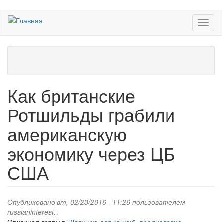
Перейти
Toggl
к
naviga
основному
содержанию
Как британские
Ротшильды грабили
американскую
экономику через ЦБ
США
Опубликовано вт, 02/23/2016 - 11:26 пользователем
russianinterest...
Оригинал взят у
в
"Ловушка для кошек", предисловие