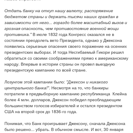
Отдать банку на откуп нашу валюту, распоряжение
бюджетом страны и держать тысячи наших граждан в
зависимости от него... гораздо более масштабный вызов и
грозная опасность, чем противостояние военной мощи
противника."
В июле 1832 года Конгресс оказался не в
состоянии преодолеть вето Президента, однако у Джексона
появились серьезные опасения своего поражение на осенних
президентских выборах. И тогда Несгибаемый Гикори решил
обратиться со своими соображениями прямо к американскому
народу. Впервые в истории страны он провел выездную
президентскую кампанию по всей стране.
Лозунгом этой кампании было:
"Джексон и никакого
центрального банка!"
. Несмотря на то, что банкиры
потратили в предвыборную кампанию республиканца Клейна
более 4 млн. долларов, Джексон победил преобладающим
большинством голосов избирателей и остался президентом
США на второй срок до 1836-го года.
Понимая, что Банк проигрывает Джексону, сначала Джексона
было решено... убрать. В обычном смысле. И вот, 30 января