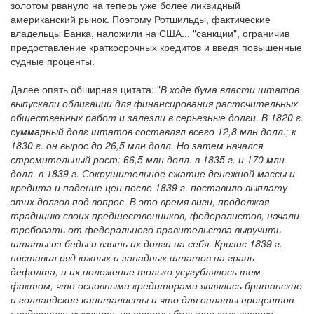
золотом рвануло на теперь уже более ликвидный
американский рынок. Поэтому Ротшильды, фактические
владельцы Банка, наложили на США... "санкции", ограничив
предоставление краткосрочных кредитов и введя повышенные
судные проценты.
Далее опять обширная цитата: "
В ходе бума власти штатов
выпускали облигации для финансирования расточительных
общественных работ и залезли в серьезные долги. В 1820 г.
суммарный долг штатов составлял всего 12,8 млн долл.; к
1830 г. он вырос до 26,5 млн долл. Но затем начался
стремительный рост: 66,5 млн долл. в 1835 г. и 170 млн
долл. в 1839 г. Сокрушительное сжатие денежной массы и
кредита и падение цен после 1839 г. поставило выплату
этих долгов под вопрос. В это время виги, продолжая
традицию своих предшественников, федералистов, начали
требовать от федерального правительства выручить
штаты из беды и взять их долги на себя. Кризис 1839 г.
поставил ряд южных и западных штатов на грань
дефолта, и их положение только усугублялось тем
фактом, что основными кредиторами являлись британские
и голландские капиталисты и что для оплаты процентов
предстояло вывозить из страны большое количество