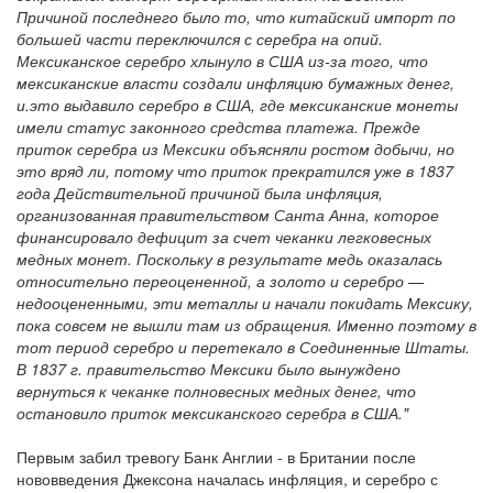
Причиной последнего было то, что китайский импорт по
большей части переключился с серебра на опий.
Мексиканское серебро хлынуло в США из-за того, что
мексиканские власти создали инфляцию бумажных денег,
и.это выдавило серебро в США, где мексиканские монеты
имели статус законного средства платежа. Прежде
приток серебра из Мексики объясняли ростом добычи, но
это вряд ли, потому что приток прекратился уже в 1837
года Действительной причиной была инфляция,
организованная правительством Санта Анна, которое
финансировало дефицит за счет чеканки легковесных
медных монет. Поскольку в результате медь оказалась
относительно переоцененной, а золото и серебро —
недооцененными, эти металлы и начали покидать Мексику,
пока совсем не вышли там из обращения. Именно поэтому в
тот период серебро и перетекало в Соединенные Штаты.
В 1837 г. правительство Мексики было вынуждено
вернуться к чеканке полновесных медных денег, что
остановило приток мексиканского серебра в США."
Первым забил тревогу Банк Англии - в Британии после
нововведения Джексона началась инфляция, и серебро с