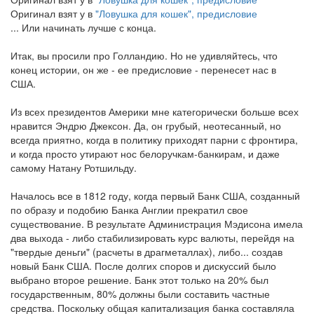
Оригинал взят у
в
"Ловушка для кошек", предисловие
... Или начинать лучше с конца.
Итак, вы просили про Голландию. Но не удивляйтесь, что
конец истории, он же - ее предисловие - перенесет нас в
США.
Из всех президентов Америки мне категорически больше всех
нравится Эндрю Джексон. Да, он грубый, неотесанный, но
всегда приятно, когда в политику приходят парни с фронтира,
и когда просто утирают нос белоручкам-банкирам, и даже
самому Натану Ротшильду.
Началось все в 1812 году, когда первый Банк США, созданный
по образу и подобию Банка Англии прекратил свое
существование. В результате Администрация Мэдисона имела
два выхода - либо стабилизировать курс валюты, перейдя на
"твердые деньги" (расчеты в драгметаллах), либо... создав
новый Банк США. После долгих споров и дискуссий было
выбрано второе решение. Банк этот только на 20% был
государственным, 80% должны были составить частные
средства. Поскольку общая капитализация банка составляла