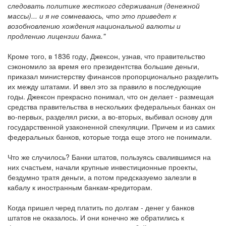
следовать политике жесткого сдерживания (денежной
массы)... и я не сомневаюсь, что это приведет к
возобновлению хождения национальной валюты и
продлению лицензии банка."
Кроме того, в 1836 году, Джексон, узнав, что правительство
сэкономило за время его президентства большие деньги,
приказал министерству финансов пропорционально разделить
их между штатами. И ввел это за правило в последующие
годы. Джексон прекрасно понимал, что он делает - размещая
средства правительства в нескольких федеральных банках он
во-первых, разделял риски, а во-вторых, выбивал основу для
государственной узаконенной спекуляции. Причем и из самих
федеральных банков, которые тогда еще этого не понимали.
Что же случилось? Банки штатов, пользуясь свалившимся на
них счастьем, начали крупные инвестиционные проекты,
бездумно тратя деньги, а потом предсказуемо залезли в
кабалу к иностранным банкам-кредиторам.
Когда пришел черед платить по долгам - денег у банков
штатов не оказалось. И они конечно же обратились к