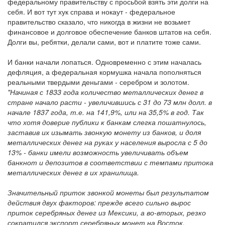
федеральному правительству с просьбой взять эти долги на
себя. И вот тут хук справа и нокаут - федеральное
правительство сказало, что никогда в жизни не возьмет
финансовое и долговое обеспечение банков штатов на себя.
Долги вы, ребятки, делали сами, вот и платите тоже сами.
И банки начали лопаться. Одновременно с этим началась
дефляция, а федеральная кормушка начала пополняться
реальными твердыми деньгами - серебром и золотом.
"Начиная с 1833 года количество металлических денег в
стране начало расти - увеличившись с 31 до 73 млн долл. в
начале 1837 года, т.е. на 141,9%, или на 35,5% в год. Так
что хотя доверие публики к банкам слегка пошатнулось,
заставив их изымать звонкую монету из банков, и доля
металлических денег на руках у населения выросла с 5 до
13% - банки имели возможность увеличивать объем
банкнот и депозитов в соответствии с темпами притока
металлических денег в их хранилища.
Значительный приток звонкой монеты был результатом
действия двух факторов: прежде всего сильно вырос
приток серебряных денег из Мексики, а во-вторых, резко
сократился экспорт серебряных монет на Восток.