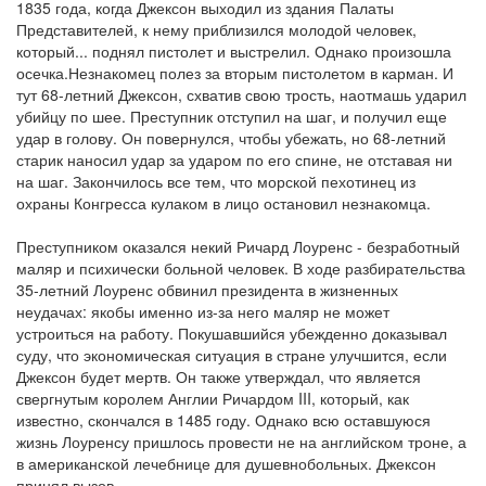
1835 года, когда Джексон выходил из здания Палаты
Представителей, к нему приблизился молодой человек,
который... поднял пистолет и выстрелил. Однако произошла
осечка.Незнакомец полез за вторым пистолетом в карман. И
тут 68-летний Джексон, схватив свою трость, наотмашь ударил
убийцу по шее. Преступник отступил на шаг, и получил еще
удар в голову. Он повернулся, чтобы убежать, но 68-летний
старик наносил удар за ударом по его спине, не отставая ни
на шаг. Закончилось все тем, что морской пехотинец из
охраны Конгресса кулаком в лицо остановил незнакомца.
Преступником оказался некий Ричард Лоуренс - безработный
маляр и психически больной человек. В ходе разбирательства
35-летний Лоуренс обвинил президента в жизненных
неудачах: якобы именно из-за него маляр не может
устроиться на работу. Покушавшийся убежденно доказывал
суду, что экономическая ситуация в стране улучшится, если
Джексон будет мертв. Он также утверждал, что является
свергнутым королем Англии Ричардом III, который, как
известно, скончался в 1485 году. Однако всю оставшуюся
жизнь Лоуренсу пришлось провести не на английском троне, а
в американской лечебнице для душевнобольных. Джексон
принял вызов.