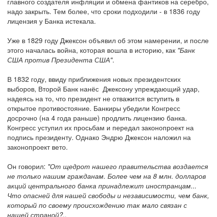
главного создателя инфляции и обмена фантиков на серебро,
надо закрыть. Тем более, что сроки подходили - в 1836 году
лицензия у Банка истекала.
Уже в 1829 году Джексон объявил об этом намерении, и после
этого началась война, которая вошла в историю, как
"Банк
США против Президента США"
.
В 1832 году, ввиду приближения новых президентских
выборов, Второй Банк нанёс Джексону упреждающий удар,
надеясь на то, что президент не отважится вступить в
открытое противостояние. Банкиры убедили Конгресс
досрочно (на 4 года раньше) продлить лицензию банка.
Конгресс уступил их просьбам и передал законопроект на
подпись президенту. Однако Эндрю Джексон наложил на
законопроект вето.
Он говорил:
"От щедрот нашего правительства воздается
не только нашим гражданам. Более чем на 8 млн. долларов
акций центрального банка принадлежит иностранцам...
Что опасней для нашей свободы и независимости, чем банк,
который по своему происхождению так мало связан с
нашей страной?..