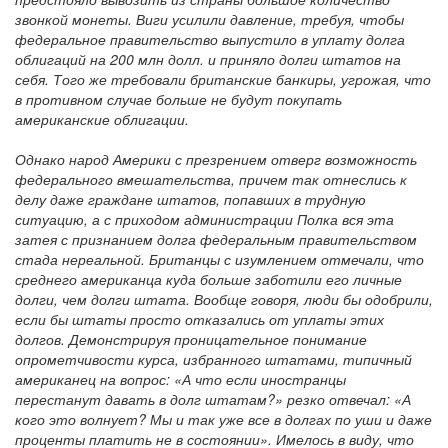
звонкой монеты. Виги усилили давление, требуя, чтобы
федеральное правительство выпустило в уплату долга
облигаций на 200 млн долл. и приняло долги штатов на
себя. Того же требовали британские банкиры, угрожая, что
в противном случае больше не будут покупать
американские облигации.
Однако народ Америки с презрением отверг возможность
федерального вмешательства, причем так отнеслись к
делу даже граждане штатов, попавших в трудную
ситуацию, а с приходом администрации Полка вся эта
затея с признанием долга федеральным правительством
стада нереальной. Британцы с изумлением отмечали, что
среднего американца куда больше заботили его личные
долги, чем долги штата. Вообще говоря, люди бы одобрили,
если бы штаты просто отказались от уплаты этих
долгов. Демонстрируя проницательное понимание
опрометчивости курса, избранного штатами, типичный
американец на вопрос: «А что если иностранцы
перестанут давать в долг штатам?» резко отвечал: «А
кого это волнует? Мы и так уже все в долгах по уши и даже
проценты платить не в состоянии». Имелось в виду, что