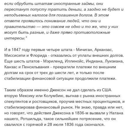
если обрубить штатам иностранные займы, они
перестанут попусту тратить деньги, а заодно не будет и
неподъемных налогов для погашения долгов. В этом
ответе проявилось понимание людей, что они и
правительство — это совсем не одно и то же, что у них
могут быть разные, и даже прямо противоположные
интересы."
И в 1847 году первые четыре штата - Мичиган, Арканзас,
Миссисипи и Флорида - отказались от уплаты внешних долгов.
Еще шесть штатов - Мэриленд, Иллинойс, Индиана, Луизиана,
Канзас и Пенсильвания - прекратили платежи по внешним
долгам на срок от трех до шести лет, и только после
стабилизации финансовой ситуации продолжили платежи.
Таким образом именно Джексон не дал сделать из США
вторую Мексику или Колумбию, выгнав с рынка иностранных
спекулянтов и ростовщиков, проучив местных процентщиков, и
стабилизировав финансовый рынок. Не знаю, правда или нет,
но говорят, что действия Джексона в 1836-м вызвали у Натана
нашего, Ротшильда, такое сильнейшее потрясение, что он
свалился с горячкой и 28 июля 1836 года скончался.