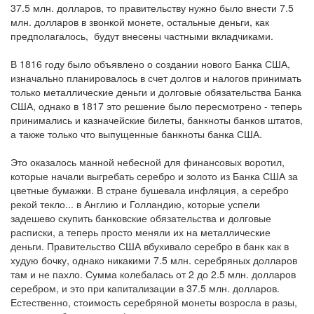
37.5 млн. долларов, то правительству нужно было внести 7.5
млн. долларов в звонкой монете, остальные деньги, как
предполагалось, будут внесены частными вкладчиками.
В 1816 году было объявлено о создании нового Банка США,
изначально планировалось в счет долгов и налогов принимать
только металлические деньги и долговые обязательства Банка
США, однако в 1817 это решение было пересмотрено - теперь
принимались и казначейские билеты, банкноты банков штатов,
а также только что выпущенные банкноты банка США.
Это оказалось манной небесной для финансовых воротил,
которые начали выгребать серебро и золото из Банка США за
цветные бумажки. В стране бушевала инфляция, а серебро
рекой текло... в Англию и Голландию, которые успели
задешево скупить банковские обязательства и долговые
расписки, а теперь просто меняли их на металлические
деньги. Правительство США вбухивало серебро в банк как в
худую бочку, однако никакими 7.5 млн. серебряных долларов
там и не пахло. Сумма колебалась от 2 до 2.5 млн. долларов
серебром, и это при капитализации в 37.5 млн. долларов.
Естественно, стоимость серебряной монеты возросла в разы,