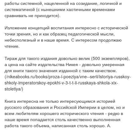
работы системной, нацеленной на созидание, логичной и
систематичной (с нынешними хаотичными временами
сравнивать не приходится).
Изложение концепций воспитания интересно с исторической
точки зрения, но и как образец педагогической мысли,
небесполезный и в наше время. С интересом продолжаю
чтение.
Тираж для такого издания довольно велик (500 экземпляров),
а цена на сайте издательства Никея - довольно умеренная
для книги такого значения изданной с таким качеством.
(/nikeabooks.ru/books/proza-i-poeziya/vne--serii/istoriya-russkoy-
shkoly-imperatorskoy-epokhi-v-3-t-t-ii-russkaya-shkola-xix-
stoletiya/)
Книга интересна не только интересующимся историей
русского образования и Российской Империи в целом, но и
всем любителям хорошего исторического чтения - редко в
наше время попадается столь качественно выполненная
работа такого объема, написанная столь хорошо. А.