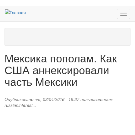
Перейти
Toggl
к
naviga
основному
содержанию
Мексика пополам. Как
США аннексировали
часть Мексики
Опубликовано чт, 02/04/2016 - 19:37 пользователем
russianinterest...