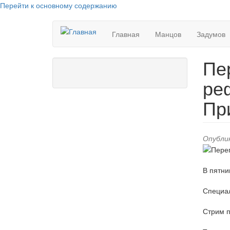
Перейти к основному содержанию
Главная
Манцов
Задумов
Пе
ре
Пр
Опублик
В пятни
Специал
Стрим п