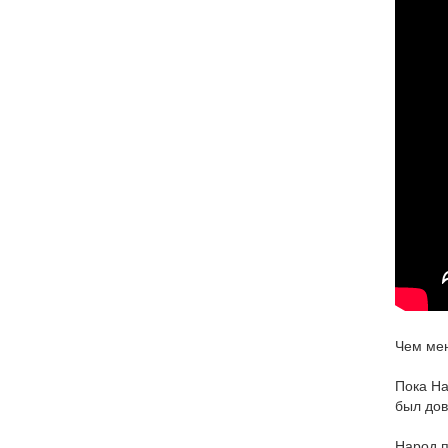
Чем мен
Пока На
был дов
Народ 