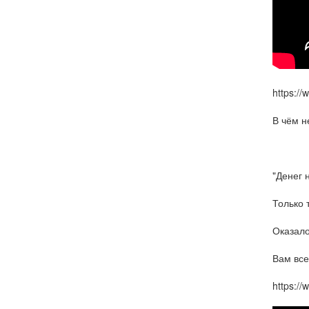
https:/
В чём н
"Денег н
Только 
Оказало
Вам все
https:/