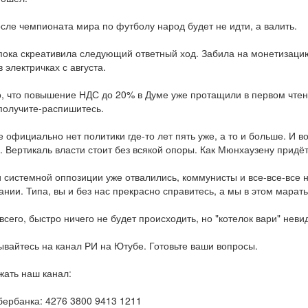
осле чемпионата мира по футболу народ будет не идти, а валить.
пока скреативила следующий ответный ход. Забила на монетизаци
 электричках с августа.
, что повышение НДС до 20% в Думе уже протащили в первом чтени
 получите-распишитесь.
е официально нет политики где-то лет пять уже, а то и больше. И во
. Вертикаль власти стоит без всякой опоры. Как Мюнхаузену придёт
 системной оппозиции уже отвалились, коммунисты и все-все-все
ании. Типа, вы и без нас прекрасно справитесь, а мы в этом марать
всего, быстро ничего не будет происходить, но "котелок вари" неви
вайтесь на канал РИ на Ютубе. Готовьте ваши вопросы.
ать наш канал:
бербанка: 4276 3800 9413 1211