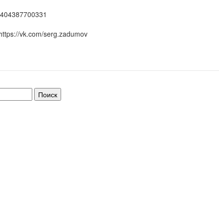
404387700331
https://vk.com/serg.zadumov