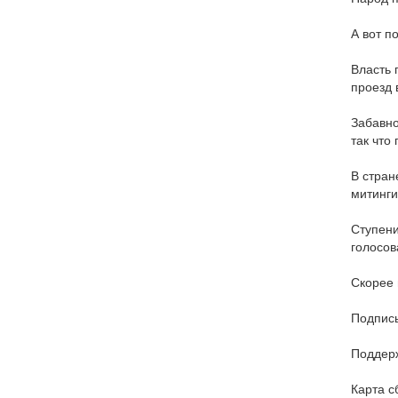
А вот п
Власть 
проезд в
Забавно
так что
В стран
митинги
Ступени
голосов
Скорее 
Подписы
Поддерж
Карта с