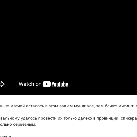
ьше матчей осталось в этом вашем мундиале, тем ближе митинги 
вальному удалось провести их только далеко в провинции, спикера
ольно серьёзным.
пошёл.