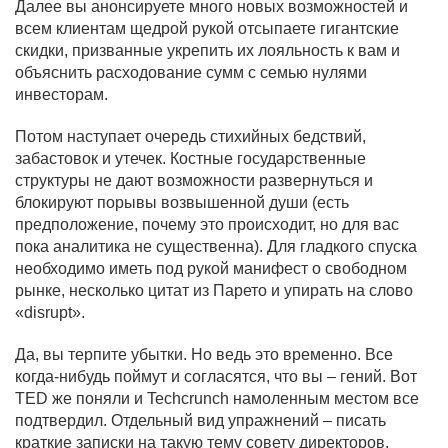
Далее вы анонсируете много новых возможностей и
всем клиентам щедрой рукой отсыпаете гигантские
скидки, призванные укрепить их лояльность к вам и
объяснить расходование сумм с семью нулями
инвесторам.
Потом наступает очередь стихийных бедствий,
забастовок и утечек. Костные государственные
структуры не дают возможности развернуться и
блокируют порывы возвышенной души (есть
предположение, почему это происходит, но для вас
пока аналитика не существенна). Для гладкого спуска
необходимо иметь под рукой манифест о свободном
рынке, несколько цитат из Парето и упирать на слово
«
disrupt
».
Да, вы терпите убытки. Но ведь это временно. Все
когда-нибудь поймут и согласятся, что вы – гений. Вот
TED
же поняли и
Techcrunch
намоленным местом все
подтвердил. Отдельный вид упражнений – писать
краткие записки на такую тему совету директоров.