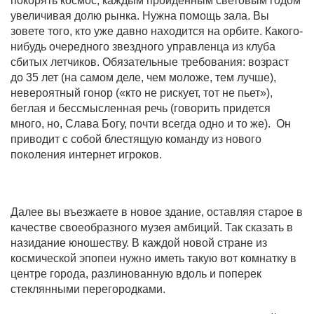
покорять космос, каждым пройденным световым годом
увеличивая долю рынка.
Нужна помощь зала. Вы
зовете того, кто уже давно находится на орбите. Какого-
нибудь очередного звездного управленца из клуба
сбитых летчиков. Обязательные требования: возраст
до 35 лет (на самом деле, чем моложе, тем лучше),
невероятный гонор («кто не рискует, тот не пьет»),
беглая и бессмысленная речь (говорить придется
много, но, Слава Богу, почти всегда одно и то же). Он
приводит с собой блестящую команду из нового
поколения интернет игроков.
Далее вы въезжаете в новое здание, оставляя старое в
качестве своеобразного музея амбиций. Так сказать в
назидание юношеству.
В каждой новой стране из
космической эпопеи нужно иметь такую вот комнатку в
центре города, разлинованную вдоль и поперек
стеклянными перегородками.