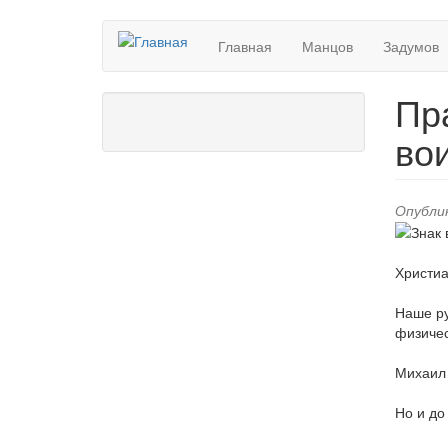
Перейти
Главная
Манцов
Задумов
к
основному
содержанию
Пр
во
Опублик
Христиа
Наше ру
физичес
Михаил 
Но и до