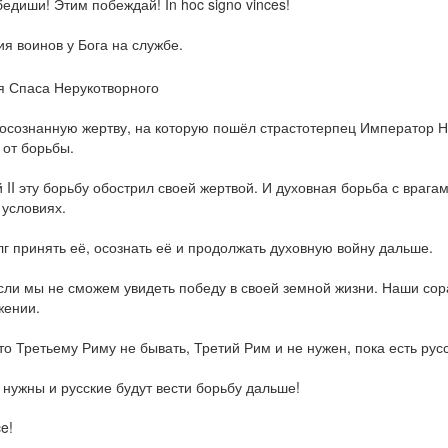
едиши! Этим побеждай! In hoc signo vinces!
я воинов у Бога на службе.
осознанную жертву, на которую пошёл страстотерпец Император Ни
 от борьбы.
 II эту борьбу обострил своей жертвой. И духовная борьба с врага
 условиях.
г принять её, осознать её и продолжать духовную войну дальше.
сли мы не сможем увидеть победу в своей земной жизни. Наши сорат
жении.
что Третьему Риму не бывать, Третий Рим и не нужен, пока есть рус
 нужны и русские будут вести борьбу дальше!
e!