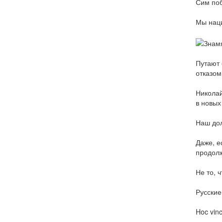
Сим поб
Мы наци
Путают 
отказом
Николай
в новых
Наш дол
Даже, е
продол
Не то, 
Русские
Hoc vinc