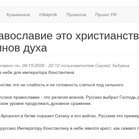
Кузьменков
mikaprok
Прокопов
Проект РИ
авославие это христианств
инов духа
овано пн, 06/15/2026 - 22:12 пользователем
Сергей Задумов
нство это не слабость и не готовность слиться под сильного.
сское православие - это религия воинов. Русских выбрал Господь д
ком уровне продолжать духовное сражение.
Архангел в битве поразил Сатану и его войско. Русским это пример
 русских Императору Константину в небе явился крест, как символ 