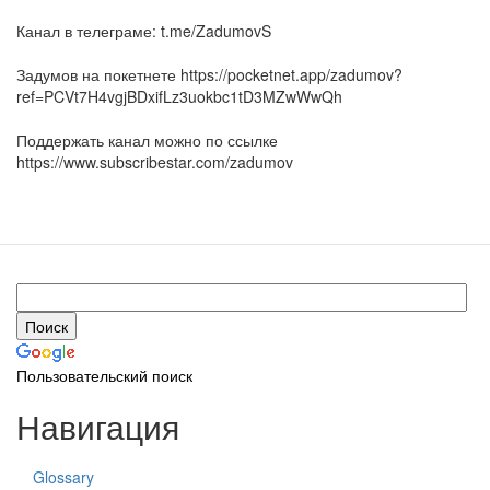
Канал в телеграме: t.me/ZadumovS
Задумов на покетнете https://pocketnet.app/zadumov?
ref=PCVt7H4vgjBDxifLz3uokbc1tD3MZwWwQh
Поддержать канал можно по ссылке
https://www.subscribestar.com/zadumov
Пользовательский поиск
Навигация
Glossary