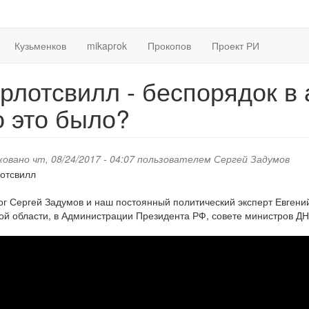
Кузьменков
mikaprok
Прокопов
Проект РИ
рлотсвилл - беспорядок в 
о это было?
овано чт, 08/24/2017 - 04:07 пользователем
Сергей Задумов
г Сергей Задумов и наш постоянный политический эксперт Евгени
ой области, в Администрации Президента РФ, совете министров ДН