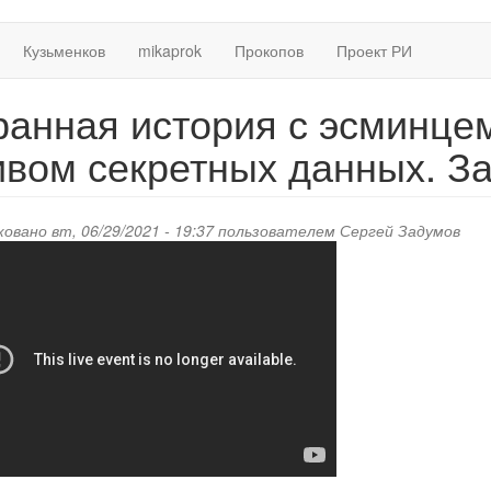
Кузьменков
mikaprok
Прокопов
Проект РИ
ранная история с эсминце
ивом секретных данных. За
овано вт, 06/29/2021 - 19:37 пользователем
Сергей Задумов