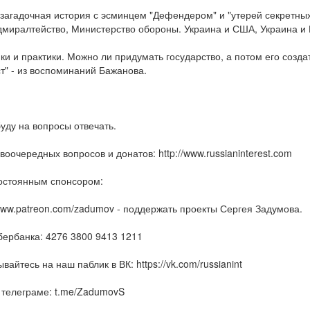
загадочная история с эсминцем "Дефендером" и "утерей секретных 
миралтейство, Министерство обороны. Украина и США, Украина и 
ки и практики. Можно ли придумать государство, а потом его созда
т" - из воспоминаний Бажанова.
уду на вопросы отвечать.
воочередных вопросов и донатов: http://www.russianinterest.com
остоянным спонсором:
/www.patreon.com/zadumov - поддержать проекты Сергея Задумова.
бербанка: 4276 3800 9413 1211
вайтесь на наш паблик в ВК: https://vk.com/russianint
 телеграме: t.me/ZadumovS