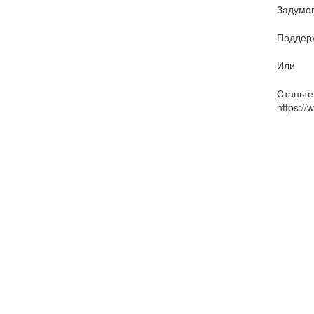
Задумов
Поддерж
Или
Станьте
https:/