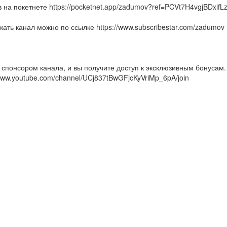
 на покетнете https://pocketnet.app/zadumov?ref=PCVt7H4vgjBDx
ать канал можно по ссылке https://www.subscribestar.com/zadumov
 спонсором канала, и вы получите доступ к эксклюзивным бонусам
/www.youtube.com/channel/UCj837tBwGFjcKyVriMp_6pA/join