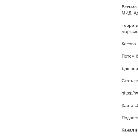
Весьма 
МИД, Ад
Теорети
марксис
Косово.
Потом б
Для пер
Стать п
https:/
Карта с
Подписы
Канал в