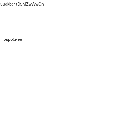
ifLz3uokbc1tD3MZwWwQh
. Подробнее: