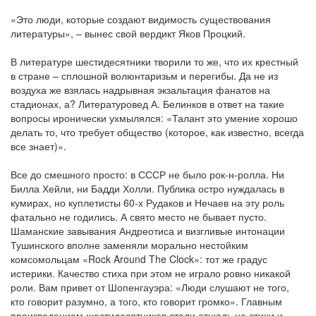
«Это люди, которые создают видимость существования
литературы», – вынес свой вердикт Яков Процкий.
В литературе шестидесятники творили то же, что их крестный
в стране – сплошной волюнтаризьм и перегибы. Да не из
воздуха же взялась надрывная экзальтация фанатов на
стадионах, а? Литературовед А. Белинков в ответ на такие
вопросы иронически ухмылялся: «Талант это умение хорошо
делать то, что требует общество (которое, как известно, всегда
все знает)».
Все до смешного просто: в СССР не было рок-н-ролла. Ни
Билла Хейли, ни Бадди Холли. Публика остро нуждалась в
кумирах, но куплетисты 60-х Рудаков и Нечаев на эту роль
фатально не годились. А свято место не бывает пусто.
Шаманские завывания Андреотиса и визгливые интонации
Тушинского вполне заменяли морально нестойким
комсомольцам «Rock Around The Clock»: тот же градус
истерики. Качество стиха при этом не играло ровно никакой
роли. Вам привет от Шопенгауэра: «Люди слушают не того,
кто говорит разумно, а того, кто говорит громко». Главным
произведением шестидесятников стали отнюдь не стихи и