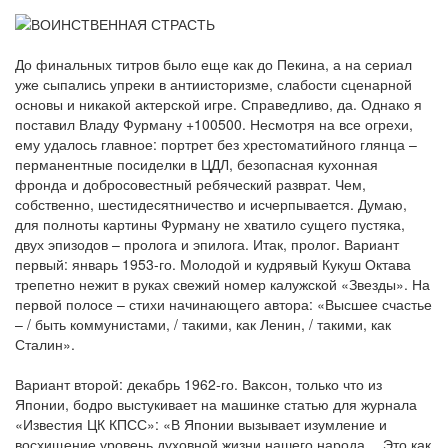
До финальных титров было еще как до Пекина, а на сериал
уже сыпались упреки в антиисторизме, слабости сценарной
основы и никакой актерской игре. Справедливо, да. Однако я
поставил Владу Фурману +100500. Несмотря на все огрехи,
ему удалось главное: портрет без хрестоматийного глянца –
перманентные посиделки в ЦДЛ, безопасная кухонная
фронда и добросовестный ребяческий разврат. Чем,
собственно, шестидесятничество и исчерпывается. Думаю,
для полноты картины Фурману не хватило сущего пустяка,
двух эпизодов – пролога и эпилога. Итак, пролог. Вариант
первый: январь 1953-го. Молодой и кудрявый Кукуш Октава
трепетно нежит в руках свежий номер калужской «Звезды». На
первой полосе – стихи начинающего автора: «Высшее счастье
– / быть коммунистами, / такими, как Ленин, / такими, как
Сталин».
Вариант второй: декабрь 1962-го. Ваксон, только что из
Японии, бодро выстукивает на машинке статью для журнала
«Известия ЦК КПСС»: «В Японии вызывает изумление и
восхищение уровень духовной жизни нашего народа… Это как