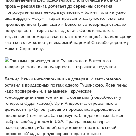
проза – редкая книга долетает до середины столетия.
Попробуйте читать некогда культовых «Коллег» или натужно
авангардную «Озу» – гарантированно заскучаете. Главным
произведением Тушинского и Ваксона со товарищи стала их
популярность – взрывная, недолгая. Скоротечная, как
тогдашнее перемирие власти с интеллигенцией. Блажен среди
златых вельмож поэт, внимаемый царями! Спасибо дорогому
Никите Сергеевичу.
Леонид Ильич интеллигенции не доверял. И закономерно
оставил в придворных поэтах одного Тушинского. Ясен пень:
кадр проверенный, в анамнезе «дружеские
конфиденциальные контакты» с органами (подробности у
генерала Судоплатова). Эр и Андреотис, отрешенные от
должности трибунов, успешно переквалифицировались в
песенники (тоже неслабая кормушка), недовольный Ваксон
выбрал свободу made in USA. Правда, вскоре вдрызг
разочаровался, ибо не обрел должного пиетета к своей
персоне: «Увидел целую серию отвратительных