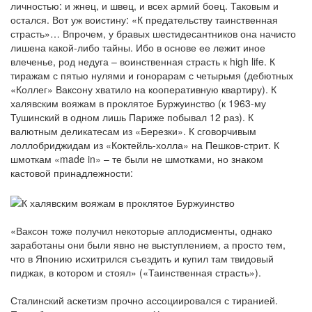
личностью: и жнец, и швец, и всех армий боец. Таковым и
остался. Вот уж воистину: «К предательству таинственная
страсть»… Впрочем, у бравых шестидесантников она начисто
лишена какой-либо тайны. Ибо в основе ее лежит иное
влеченье, род недуга – воинственная страсть к high life. К
тиражам с пятью нулями и гонорарам с четырьмя (дебютных
«Коллег» Ваксону хватило на кооперативную квартиру). К
халявским вояжам в проклятое Буржуинство (к 1963-му
Тушинский в одном лишь Париже побывал 12 раз). К
валютным деликатесам из «Березки». К сговорчивым
лоллобриджидам из «Коктейль-холла» на Пешков-стрит. К
шмоткам «made in» – те были не шмотками, но знаком
кастовой принадлежности:
«Ваксон тоже получил некоторые аплодисменты, однако
заработаны они были явно не выступлением, а просто тем,
что в Японию исхитрился съездить и купил там твидовый
пиджак, в котором и стоял» («Таинственная страсть»).
Сталинский аскетизм прочно ассоциировался с тиранией.