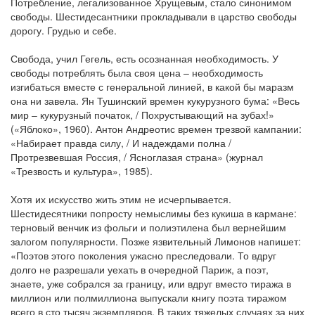
Потребление, легализованное Хрущевым, стало синонимом
свободы. Шестидесантники прокладывали в царство свободы
дорогу. Грудью и себе.
Свобода, учил Гегель, есть осознанная необходимость. У
свободы потреблять была своя цена – необходимость
изгибаться вместе с генеральной линией, в какой бы маразм
она ни завела. Ян Тушинский времен кукурузного бума: «Весь
мир – кукурузный початок, / Похрустывающий на зубах!»
(«Яблоко», 1960). Антон Андреотис времен трезвой кампании:
«Набирает правда силу, / И надеждами полна /
Протрезвевшая Россия, / Ясноглазая страна» (журнал
«Трезвость и культура», 1985).
Хотя их искусство жить этим не исчерпывается.
Шестидесятники попросту немыслимы без кукиша в кармане:
терновый венчик из фольги и полиэтилена был вернейшим
залогом популярности. Позже язвительный Лимонов напишет:
«Поэтов этого поколения ужасно преследовали. То вдруг
долго не разрешали уехать в очередной Париж, а поэт,
знаете, уже собрался за границу, или вдруг вместо тиража в
миллион или полмиллиона выпускали книгу поэта тиражом
всего в сто тысяч экземпляров. В таких тяжелых случаях за них