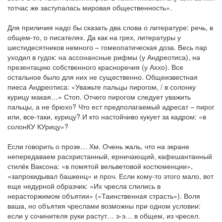
тотчас же заступалась мировая общественность».
Для приличия надо бы сказать два слова о литературе: речь, в
общем-то, о писателях. Да как на грех, литературы у
шестидесятников немного – гомеопатическая доза. Весь пар
уходил в гудок: на ассонансные рифмы (у Андреотиса), на
презентацию собственного красноречия (у Аххо). Все
остальное было для них не существенно. Общеизвестная
пиеса Андреотиса: «Уважьте пальцы пирогом, / в солонку
курицу макая…» Стоп. Отчего пирогом следует уважить
пальцы, а не брюхо? Что ест предполагаемый адресат – пирог
или, все-таки, курицу? И кто настойчиво кукует за кадром: «в
солонКУ КУрицу»?
Если говорить о прозе… Хм. Очень жаль, что на экране
непередаваем расхристанный, ерничающий, кафешантанный
стилёк Ваксона: «в помятой вельветовой костюменции»,
«запрокидывал башкенц» и проч. Если кому-то этого мало, вот
еще недурной образчик: «Их чресла слились в
нерасторжимом объятии» («Таинственная страсть»). Воля
ваша, но объятия чреслами возможны при одном условии:
если у сочинителя руки растут… э-э… в общем, из чресел.