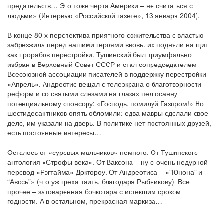
предательств… Это тоже черта Америки – не считаться с
людьми» (Интервью «Российской газете», 13 января 2004).
В конце 80-х перспектива приятного сожительства с властью
забрезжила перед нашими героями вновь: их подняли на щит
как прорабов перестройки. Тушинский был триумфально
избран в Верховный Совет СССР и стал сопредседателем
Всесоюзной ассоциации писателей в поддержку перестройки
«Апрель». Андреотис вещал с телеэкрана о благотворности
реформ и со святыми слезами на глазах пел осанну
потенциальному спонсору: «Господь, помилуй Газпром!» Но
шестидесантников опять обломили: едва мавры сделали свое
дело, им указали на дверь. В политике нет постоянных друзей,
есть постоянные интересы…
Осталось от «суровых мальчиков» немного. От Тушинского –
антология «Строфы века». От Ваксона – ну о-очень недурной
перевод «Рэгтайма» Доктороу. От Андреотиса – «”Юнона” и
“Авось”» (что уж греха таить, благодаря Рыбникову). Все
прочее – затоваренная бочкотара с истекшим сроком
годности. А в остальном, прекрасная маркиза…