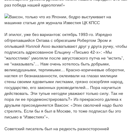
раз победа нашей идеологии!»
И эпилог, уже без вариантов: октябрь 1993-го. Изрядно
обтрепавшийся Октава с обрюзгшим Робертом Эром и
оплывшей Нэллой Аххо выхватывают друг у друга ручку, чтобы
подписать адресованное Ельцину «Письмо 42-х»: «Мы
“жалостливо” умоляли после августовского путча не “мстить”,
не “наказывать”… Нам очень хотелось быть добрыми,
великодушными, терпимыми… Красно-коричневые оборотни,
наглея от безнаказанности, оклеивали на глазах милиции
стены своими ядовитыми листками, грязно оскорбляя народ,
государство, его законных руководителей... Пора научиться
действовать. Эти тупые негодяи уважают только силу. Так не
пора ли ее продемонстрировать?» Из прекрасного далека к
друзьям присоединяется Ваксон: «Этих сволочей надо было
стрелять. Если бы я был в Москве, то тоже подписал бы это
письмо в “Известиях”».
Советский писатель был на редкость разносторонней