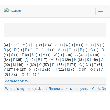
Перейти
Toggl
к
naviga
основному
содержанию
(4)
|
"
(22)
|
#
(1)
|
1
(12)
|
2
(4)
|
3
(1)
|
4
(1)
|
5
(1)
|
9
(1)
|
A
(1)
|
B
(3)
|
D
(1)
|
F
(2)
|
G
(2)
|
H
(1)
|
M
(1)
|
O
(1)
|
P
(1)
|
Q
(1)
|
R
(4)
|
S
(1)
|
T
(2)
|
U
(1)
|
V
(1)
|
W
(1)
|
«
(5)
|
А
(363)
|
Б
(48)
|
В
(84)
|
Г
(35)
|
Д
(42)
|
Е
(17)
|
Ж
(6)
|
З
(29)
|
И
(68)
|
К
(149)
|
Л
(20)
|
М
(46)
|
Н
(62)
|
О
(57)
|
П
(188)
|
Р
(74)
|
С
(131)
|
Т
(61)
|
У
(27)
|
Ф
(25)
|
Х
(10)
|
Ц
(20)
|
Ч
(22)
|
Ш
(8)
|
Э
(9)
|
Ю
(1)
|
Я
(3)
|
⚡
(2)
|
⛔
(1)
|
❗
(1)
Заголовок
Where is my money, dude? Легализация марихуаны в США. За и