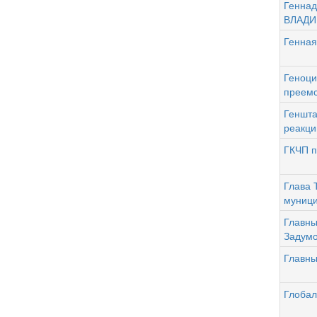
Геннад
ВЛАДИ
Генная
Геноци
преемс
Геншта
реакци
ГКЧП п
Глава 
муници
Главны
Задум
Главны
Глобал