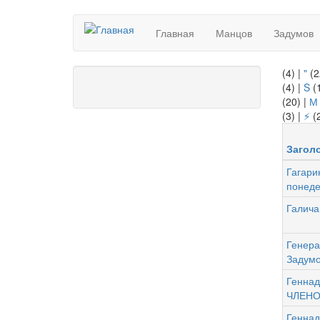
Перейти
Главная
Манцов
Задумов
к
основному
содержанию
(4)
|
"
(2
(4)
|
S
(
(20)
|
М
(3)
|
⚡
(
Загол
Гагари
понеде
Галича
Генера
Задум
Геннад
ЧЛЕНО
Геннад