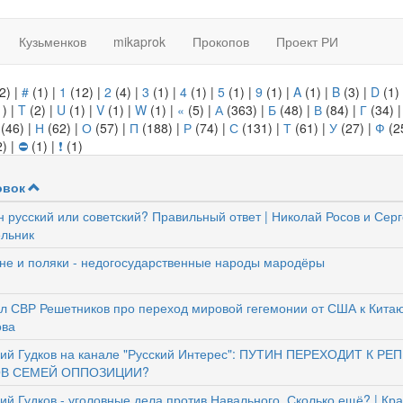
Кузьменков
mikaprok
Прокопов
Проект РИ
2)
|
#
(1)
|
1
(12)
|
2
(4)
|
3
(1)
|
4
(1)
|
5
(1)
|
9
(1)
|
A
(1)
|
B
(3)
|
D
(1)
1)
|
T
(2)
|
U
(1)
|
V
(1)
|
W
(1)
|
«
(5)
|
А
(363)
|
Б
(48)
|
В
(84)
|
Г
(34)
(46)
|
Н
(62)
|
О
(57)
|
П
(188)
|
Р
(74)
|
С
(131)
|
Т
(61)
|
У
(27)
|
Ф
(2
2)
|
⛔
(1)
|
❗
(1)
овок
н русский или советский? Правильный ответ | Николай Росов и Сер
льник
не и поляки - недогосударственные народы мародёры
л СВР Решетников про переход мировой гегемонии от США к Китаю
ова
ий Гудков на канале "Русский Интерес": ПУТИН ПЕРЕХОДИТ К Р
В СЕМЕЙ ОППОЗИЦИИ?
ий Гудков - уголовные дела против Навального. Сколько ещё? | Кр