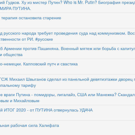
ий Гудков. Ху из мистер Путин? Who is Mr. Putin? Биография прези
МИРА ПУТИНА.
 терапия остановила старение
д русского народа требует проведения суда над коммунизмом. Во
твенности от РИ. #русские
б Армении против Пашиняна. Военный мятеж или борьба с капиту
и общества
о-немецки. Капповский путч и свастика
ТСЖ Михаил Швыганов сделал из панельной девятиэтажки дворец 
пальному тарифу
е враги Путина - помидоры, лигалайз, США или Манежка? Скандал
овым и Михайловым
й ИТОГ 2020 - от ПУТИНА отвернулась УДАЧА
ьная рабочая сила Халифата