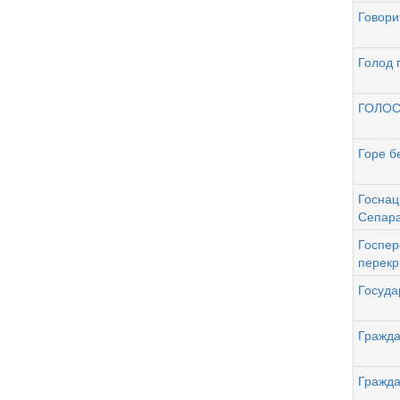
Говори
Голод 
ГОЛОС
Горе б
Госнац
Сепар
Госпер
перекр
Госуда
Гражда
Гражда