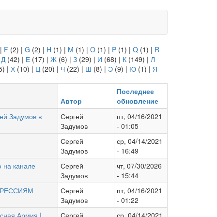
|
F
(2)
|
G
(2)
|
H
(1)
|
M
(1)
|
O
(1)
|
P
(1)
|
Q
(1)
|
R
|
Д
(42)
|
Е
(17)
|
Ж
(6)
|
З
(29)
|
И
(68)
|
К
(149)
|
Л
5)
|
Х
(10)
|
Ц
(20)
|
Ч
(22)
|
Ш
(8)
|
Э
(9)
|
Ю
(1)
|
Я
Последнее
Автор
обновление
гей Задумов в
Сергей
пт, 04/16/2021
Задумов
- 01:05
Сергей
ср, 04/14/2021
Задумов
- 16:49
 на канале
Сергей
чт, 07/30/2026
Задумов
- 15:44
ЕПРЕССИЯМ
Сергей
пт, 04/16/2021
Задумов
- 01:22
асная Армия |
Сергей
ср, 04/14/2021